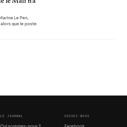
e le Mali n'a
 Marine Le Pen,
 alors que le poste
LE JOURNAL
SUIVEZ-NOUS
Qui sommes-nous ?
Facebook