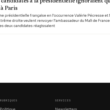
andidates à la présidentielle ignoraient qu
à Paris
ne présidentielle française en l'occurrence Valérie Pécresse et
'extrême droite veulent renvoyer l’ambassadeur du Mali de France
Les deux candidates réagissaient
RUBRIQUES
SERVICES
Politique
Newsletters