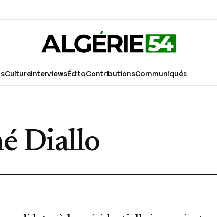
ts
Culture
Interviews
Édito
Contributions
Communiqués
é Diallo