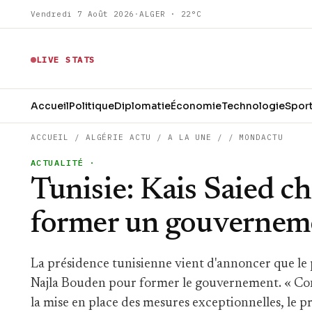
Vendredi 7 Août 2026
·
ALGER · 22°C
LIVE STATS
Accueil
Politique
Diplomatie
Économie
Technologie
Spor
ACCUEIL
/
ALGÉRIE ACTU
/
A LA UNE
/
/
MONDACTU
ACTUALITÉ
·
Tunisie: Kais Saied c
former un gouvernem
La présidence tunisienne vient d'annoncer que le 
Najla Bouden pour former le gouvernement. « Con
la mise en place des mesures exceptionnelles, le p