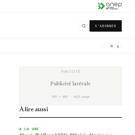
S'ABONNER
ع
Publicité latérale
300 × 600 · Half-page
À lire aussi
A LA UNE