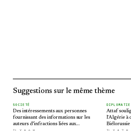
Suggestions sur le même thème
SOCIETÉ
DIPLOMATIE
Des intéressements aux personnes
Attaf souli
fournissant des informations sur les
l'Algérie à
auteurs d’infractions liées aux
Biélorussie
stupéfiants
relations bi
IL Y A 6 H
IL Y A 7 H