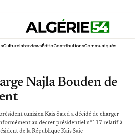
ts
Culture
Interviews
Édito
Contributions
Communiqués
harge Najla Bouden de
ent
président tunisien Kais Saied a décidé de charger
formément au décret présidentiel n°117 relatif à
résident de la République Kais Saie