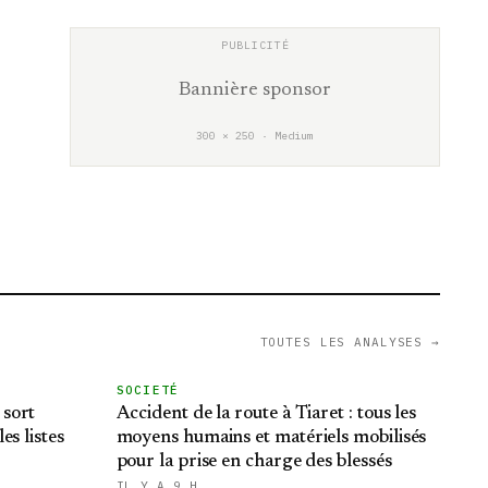
Bannière sponsor
300 × 250 · Medium
TOUTES LES ANALYSES →
SOCIETÉ
 sort
Accident de la route à Tiaret : tous les
es listes
moyens humains et matériels mobilisés
pour la prise en charge des blessés
IL Y A 9 H