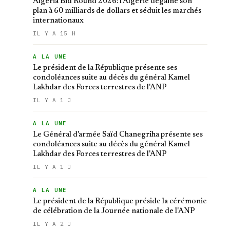
Algeria Bid Round 2026: l'Algérie dégaine son
plan à 60 milliards de dollars et séduit les marchés
internationaux
IL Y A 15 H
A LA UNE
Le président de la République présente ses
condoléances suite au décès du général Kamel
Lakhdar des Forces terrestres de l'ANP
IL Y A 1 J
A LA UNE
Le Général d'armée Saïd Chanegriha présente ses
condoléances suite au décès du général Kamel
Lakhdar des Forces terrestres de l'ANP
IL Y A 1 J
A LA UNE
Le président de la République préside la cérémonie
de célébration de la Journée nationale de l'ANP
IL Y A 2 J