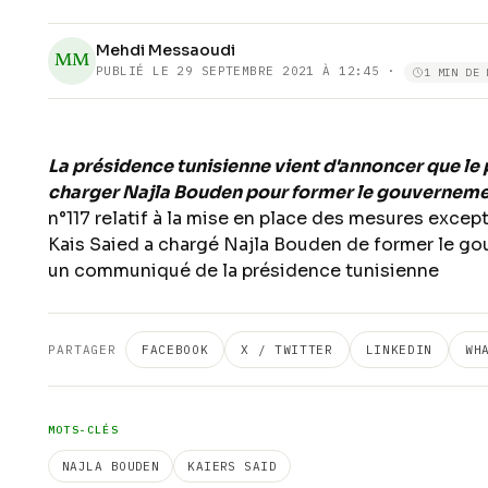
Mehdi Messaoudi
MM
PUBLIÉ LE
29 SEPTEMBRE 2021 À 12:45
·
1 MIN DE 
La présidence tunisienne vient d'annoncer que le 
charger Najla Bouden pour former le gouverneme
n°117 relatif à la mise en place des mesures excep
Kais Saied a chargé Najla Bouden de former le gou
un communiqué de la présidence tunisienne
PARTAGER
FACEBOOK
X / TWITTER
LINKEDIN
WH
MOTS-CLÉS
NAJLA BOUDEN
KAIERS SAID