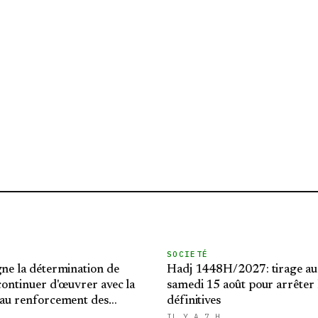
SOCIETÉ
gne la détermination de
Hadj 1448H/2027: tirage au
 continuer d'œuvrer avec la
samedi 15 août pour arrêter l
 au renforcement des
définitives
latérales
IL Y A 7 H