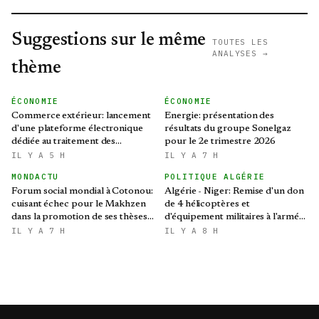
Suggestions sur le même
TOUTES LES
ANALYSES →
thème
ÉCONOMIE
ÉCONOMIE
Commerce extérieur: lancement
Energie: présentation des
d'une plateforme électronique
résultats du groupe Sonelgaz
dédiée au traitement des
pour le 2e trimestre 2026
préoccupations des opérateurs
IL Y A 5 H
IL Y A 7 H
économiques
MONDACTU
POLITIQUE ALGÉRIE
Forum social mondial à Cotonou:
Algérie - Niger: Remise d'un don
cuisant échec pour le Makhzen
de 4 hélicoptères et
dans la promotion de ses thèses
d'équipement militaires à l'armée
colonialistes
nigérienne
IL Y A 7 H
IL Y A 8 H