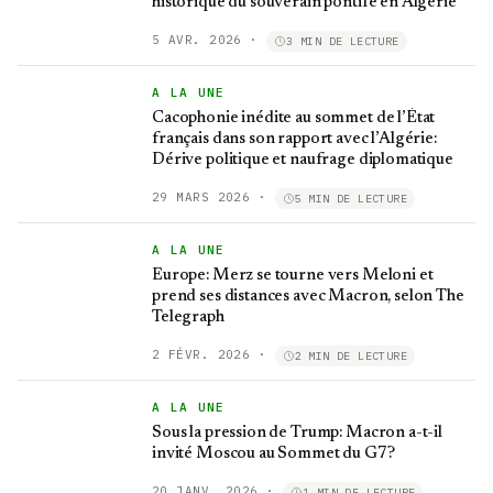
historique du souverain pontife en Algérie
5 AVR. 2026
·
3 MIN DE LECTURE
A LA UNE
Cacophonie inédite au sommet de l’État
français dans son rapport avec l’Algérie:
Dérive politique et naufrage diplomatique
29 MARS 2026
·
5 MIN DE LECTURE
A LA UNE
Europe: Merz se tourne vers Meloni et
prend ses distances avec Macron, selon The
Telegraph
2 FÉVR. 2026
·
2 MIN DE LECTURE
A LA UNE
Sous la pression de Trump: Macron a-t-il
invité Moscou au Sommet du G7?
20 JANV. 2026
·
1 MIN DE LECTURE