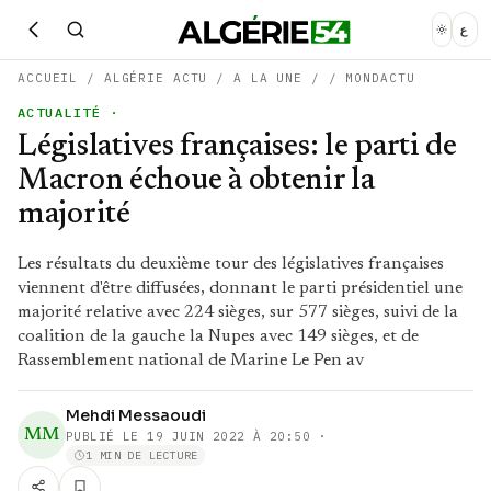
ع
ACCUEIL
/
ALGÉRIE ACTU
/
A LA UNE
/
/
MONDACTU
ACTUALITÉ
·
Législatives françaises: le parti de
Macron échoue à obtenir la
majorité
Les résultats du deuxième tour des législatives françaises
viennent d'être diffusées, donnant le parti présidentiel une
majorité relative avec 224 sièges, sur 577 sièges, suivi de la
coalition de la gauche la Nupes avec 149 sièges, et de
Rassemblement national de Marine Le Pen av
Mehdi Messaoudi
MM
PUBLIÉ LE
19 JUIN 2022 À 20:50
·
1 MIN DE LECTURE