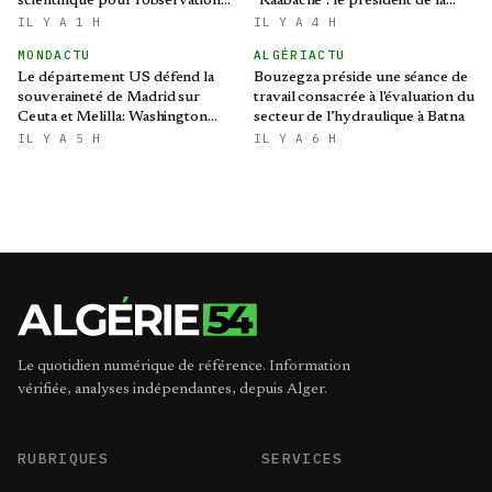
scientifique pour l'observation
"Kaabache": le président de la
de l'éclipse solaire partielle
République présente ses
IL Y A 1 H
IL Y A 4 H
condoléances
MONDACTU
ALGÉRIACTU
Le département US défend la
Bouzegza préside une séance de
souveraineté de Madrid sur
travail consacrée à l'évaluation du
Ceuta et Melilla: Washington
secteur de l’hydraulique à Batna
refroidit les ambitions
IL Y A 5 H
IL Y A 6 H
expansionnistes du Makhzen
Le quotidien numérique de référence. Information
vérifiée, analyses indépendantes, depuis Alger.
RUBRIQUES
SERVICES