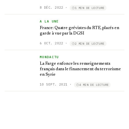
8 DÉC. 2022
·
1 MIN DE LECTURE
A LA UNE
France: Quatre grévistes du RTE, placés en
garde à vue par la DGSI
6 OCT. 2022
·
2 MIN DE LECTURE
MONDACTU
La Farge enfonce les renseignements
français dans le financement du terrorisme
en Syrie
10 SEPT. 2021
·
4 MIN DE LECTURE