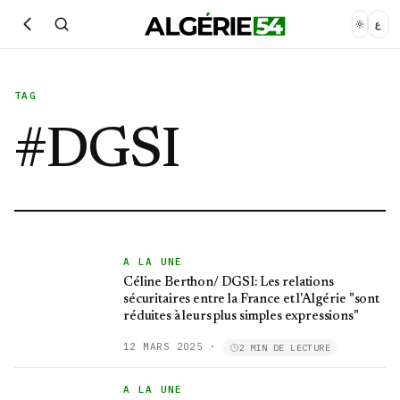
ع
TAG
#
DGSI
A LA UNE
Céline Berthon/ DGSI: Les relations
sécuritaires entre la France et l'Algérie "sont
réduites à leurs plus simples expressions"
12 MARS 2025
·
2 MIN DE LECTURE
A LA UNE