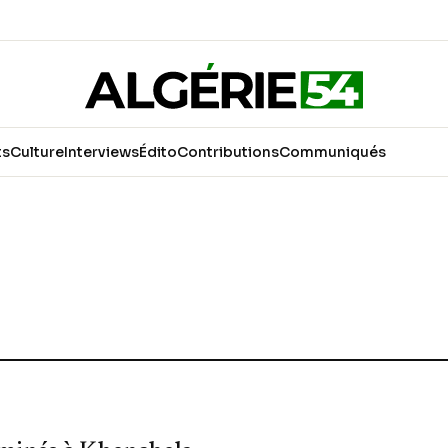
ts
Culture
Interviews
Édito
Contributions
Communiqués