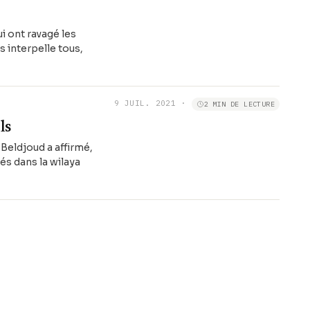
i ont ravagé les
s interpelle tous,
9 JUIL. 2021
·
2 MIN DE LECTURE
ls
 Beldjoud a affirmé,
s dans la wilaya