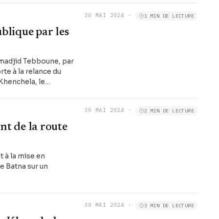
30 MAI 2024
·
1 MIN DE LECTURE
blique par les
elmadjid Tebboune, par
rte à la relance du
 Khenchela, le
30 MAI 2024
·
2 MIN DE LECTURE
nt de la route
t à la mise en
e Batna sur un
30 MAI 2024
·
3 MIN DE LECTURE