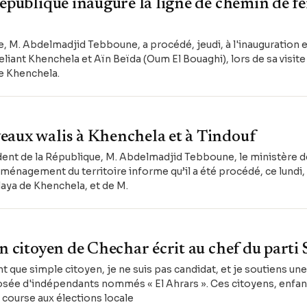
République inaugure la ligne de chemin de f
, M. Abdelmadjid Tebboune, a procédé, jeudi, à l'inauguration e
eliant Khenchela et Aïn Beïda (Oum El Bouaghi), lors de sa visite 
de Khenchela.
eaux walis à Khenchela et à Tindouf
nt de la République, M. Abdelmadjid Tebboune, le ministère de 
’Aménagement du territoire informe qu’il a été procédé, ce lundi,
laya de Khenchela, et de M.
Un citoyen de Chechar écrit au chef du part
nt que simple citoyen, je ne suis pas candidat, et je soutiens une
ée d'indépendants nommés « El Ahrars ». Ces citoyens, enfants 
 course aux élections locale