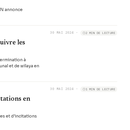
MDN annonce
30 MAI 2024
·
2 MIN DE LECTURE
uivre les
termination à
nal et de wilaya en
30 MAI 2024
·
1 MIN DE LECTURE
itations en
s et d'incitations