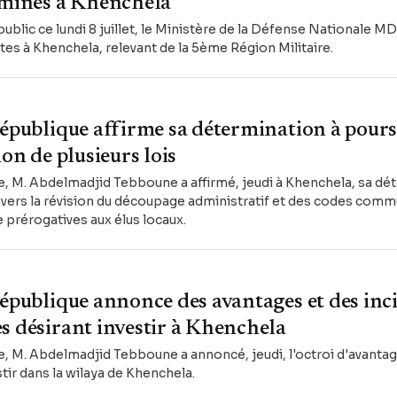
iminés à Khenchela
blic ce lundi 8 juillet, le Ministère de la Défense Nationale 
stes à Khenchela, relevant de la 5ème Région Militaire.
République affirme sa détermination à pours
ion de plusieurs lois
e, M. Abdelmadjid Tebboune a affirmé, jeudi à Khenchela, sa dé
avers la révision du découpage administratif et des codes commu
 prérogatives aux élus locaux.
République annonce des avantages et des inc
s désirant investir à Khenchela
e, M. Abdelmadjid Tebboune a annoncé, jeudi, l'octroi d'avantage
tir dans la wilaya de Khenchela.