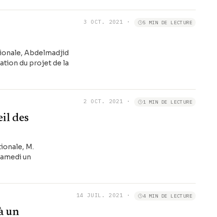
3 OCT. 2021
·
5 MIN DE LECTURE
tionale, Abdelmadjid
tion du projet de la
2 OCT. 2021
·
1 MIN DE LECTURE
il des
ionale, M.
samedi un
14 JUIL. 2021
·
4 MIN DE LECTURE
à un