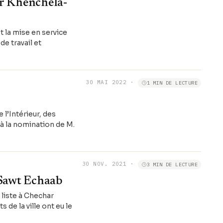
er Khenchela-
t la mise en service
de travail et
30 MAI 2022
·
1 MIN DE LECTURE
l’Intérieur, des
 à la nomination de M.
30 NOV. 2021
·
3 MIN DE LECTURE
i Sawt Echaab
 liste à Chechar
de la ville ont eu le