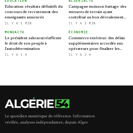
EDUCATION
ALGÉRIACTU
Education: résultats définitifs du
Campagne moisson-battage: des
concours de recrutement des
mesures de terrain ayant
enseignants annoncés
contribué au bon déroulement
de l'opération
IL Y A 1 MIN
IL Y A 3 MIN
MONDACTU
ÉCONOMIE
Le président sahraoui réaffirme
Commerce extérieur: des délais
le droit de son peuple à
supplémentaires accordés aux
l'autodétermination
opérateurs pour finaliser les
procédures d'importation
IL Y A 1 H
IL Y A 2 H
Le quotidien numérique de référence. Information
vérifiée, analyses indépendantes, depuis Alger.