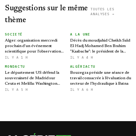
Suggestions sur le même
TOUTES LES
ANALYSES →
thème
SOCIETÉ
A LA UNE
Alger: organisation mercredi
Décès du moudjahid Cheikh Saïd
prochain d'un événement
El Hadj Mohamed Ben Brahim
scientifique pour l'observation
"Kaabache": le président de la
de l'éclipse solaire partielle
République présente ses
IL Y A 1 H
IL Y A 4 H
condoléances
MONDACTU
ALGÉRIACTU
Le département US défend la
Bouzegza préside une séance de
souveraineté de Madrid sur
travail consacrée à l'évaluation du
Ceuta et Melilla: Washington
secteur de l’hydraulique à Batna
refroidit les ambitions
IL Y A 5 H
IL Y A 6 H
expansionnistes du Makhzen