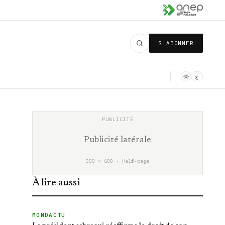
S'ABONNER
ع
Publicité latérale
300 × 600 · Half-page
À lire aussi
MONDACTU