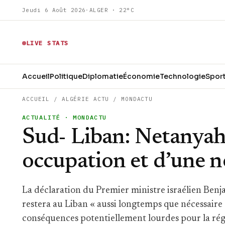
Jeudi 6 Août 2026
·
ALGER · 22°C
LIVE STATS
Accueil
Politique
Diplomatie
Économie
Technologie
Spor
ACCUEIL
/
ALGÉRIE ACTU
/
MONDACTU
ACTUALITÉ
· MONDACTU
Sud- Liban: Netanyahu
occupation et d’une n
La déclaration du Premier ministre israélien Ben
restera au Liban « aussi longtemps que nécessaire
conséquences potentiellement lourdes pour la rég