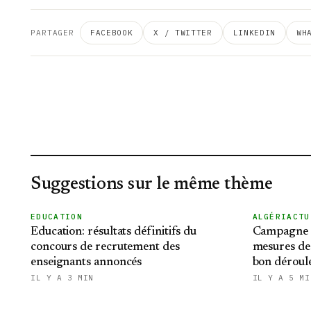
PARTAGER
FACEBOOK
X / TWITTER
LINKEDIN
WH
Suggestions sur le même thème
EDUCATION
ALGÉRIACTU
Education: résultats définitifs du
Campagne m
concours de recrutement des
mesures de 
enseignants annoncés
bon déroul
IL Y A 3 MIN
IL Y A 5 MI