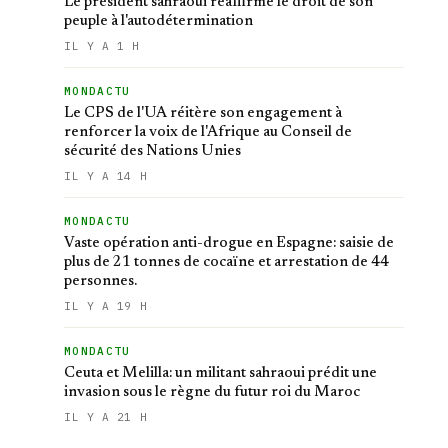
Le président sahraoui réaffirme le droit de son
peuple à l'autodétermination
IL Y A 1 H
MONDACTU
Le CPS de l'UA réitère son engagement à
renforcer la voix de l'Afrique au Conseil de
sécurité des Nations Unies
IL Y A 14 H
MONDACTU
Vaste opération anti-drogue en Espagne: saisie de
plus de 21 tonnes de cocaïne et arrestation de 44
personnes.
IL Y A 19 H
MONDACTU
Ceuta et Melilla: un militant sahraoui prédit une
invasion sous le règne du futur roi du Maroc
IL Y A 21 H