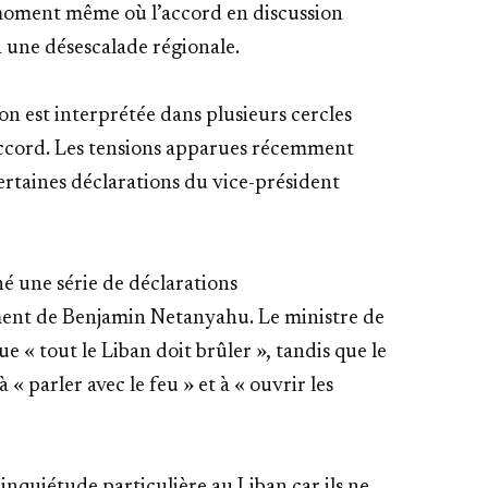
 moment même où l’accord en discussion
 à une désescalade régionale.
on est interprétée dans plusieurs cercles
 accord. Les tensions apparues récemment
rtaines déclarations du vice-président
é une série de déclarations
ment de Benjamin Netanyahu. Le ministre de
e « tout le Liban doit brûler », tandis que le
« parler avec le feu » et à « ouvrir les
inquiétude particulière au Liban car ils ne