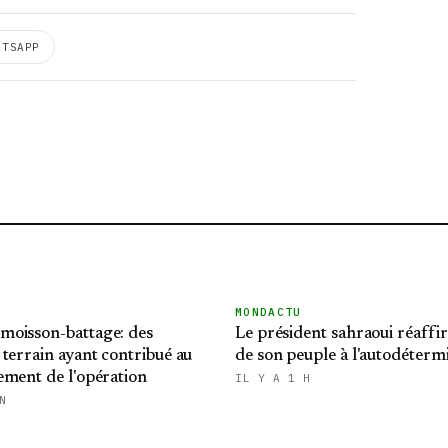
ATSAPP
MONDACTU
oisson-battage: des
Le président sahraoui réaffir
terrain ayant contribué au
de son peuple à l'autodéterm
ement de l'opération
IL Y A 1 H
N