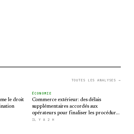
TOUTES LES ANALYSES →
ÉCONOMIE
me le droit
Commerce extérieur: des délais
ination
supplémentaires accordés aux
opérateurs pour finaliser les procédures
d'importation
IL Y A 2 H