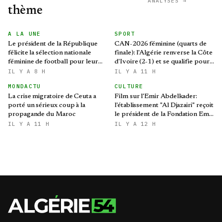
ANALYSES →
thème
A LA UNE
SPORT
Le président de la République
CAN-2026 féminine (quarts de
félicite la sélection nationale
finale): l'Algérie renverse la Côte
féminine de football pour leur
d'Ivoire (2-1) et se qualifie pour
qualification au Mondial 2027 et
le Mondial brésilien
IL Y A 8 H
IL Y A 11 H
aux demi-finales de la CAN
MONDACTU
CULTURE
La crise migratoire de Ceuta a
Film sur l'Emir Abdelkader:
porté un sérieux coup à la
l'établissement "Al Djazairi" reçoit
propagande du Maroc
le président de la Fondation Emir
Abdelkader
IL Y A 11 H
IL Y A 12 H