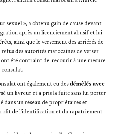
gne: l'ancien consul marocain à Murcie
eur sexuel », a obtenu gain de cause devant
gration après un licenciement abusif et lui
êts, ainsi que le versement des arriérés de
 au refus des autorités marocaines de verser
 ont été contraint de recourir à une mesure
u consulat.
onsulat ont également eu des
démêlés avec
é un livreur et a pris la fuite sans lui porter
ué dans un réseau de propriétaires et
ofit de l'identification et du rapatriement