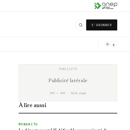
S'ABONNER
ع
Publicité latérale
300 × 600 · Half-page
À lire aussi
MONDACTU