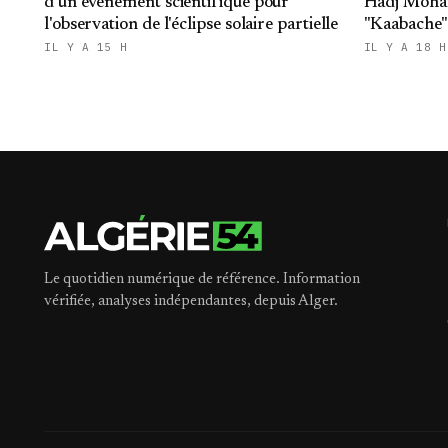
d'un événement scientifique pour
Hadj Moha
l'observation de l'éclipse solaire partielle
"Kaabache":
République
IL Y A 15 H
IL Y A 18 H
Le quotidien numérique de référence. Information
vérifiée, analyses indépendantes, depuis Alger.