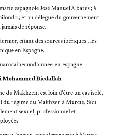
omatie espagnole José Manuel Albares ; à
abilondo ; et au délégué du gouvernement
t jamais de réponse.
.
rnier, citant des sources ibériques , les
onique en Espagne.
le-marocainecondamnee-en-espagne
di Mohammed Biedallah
 du Makhzen, est loin d'être un cas isolé,
nsul du régime du Makhzen à Murcie,
Sidi
ement sexuel, professionnel et
ployées.