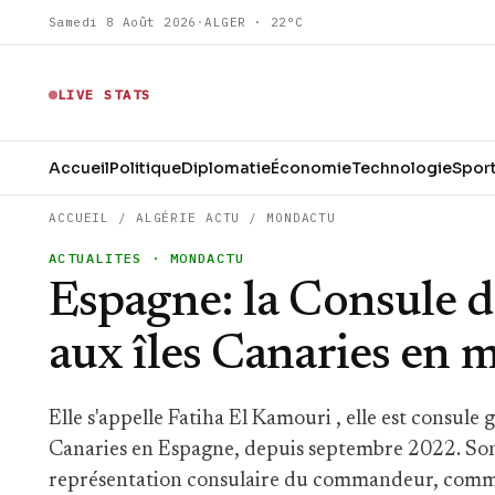
Samedi 8 Août 2026
·
ALGER · 22°C
LIVE STATS
Accueil
Politique
Diplomatie
Économie
Technologie
Spor
ACCUEIL
/
ALGÉRIE ACTU
/
MONDACTU
ACTUALITES
· MONDACTU
Espagne: la Consule 
aux îles Canaries en 
Elle s'appelle Fatiha El Kamouri , elle est consul
Canaries en Espagne, depuis septembre 2022. Son 
représentation consulaire du commandeur, comme 