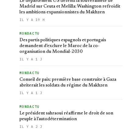
Le département US défend la souveraineté de
Madrid sur Ceuta et Melilla: Washington refroidit
les ambitions expansionnistes du Makhzen
IL Y A 19 H
MONDACTU
Des partis politiques espagnols et portugais
demandent d'exclure le Maroc de la co-
organisation du Mondial-2030
IL Y A 1 J
MONDACTU
Conseil de paix: première base construite à Gaza
abriterait les soldats du régime du Makhzen
IL Y A 1 J
MONDACTU
Le président sahraoui réaffirme le droit de son
peuple à l'autodétermination
IL Y A 2 J