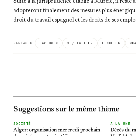
Suite à la
jurisprudence établie à Murcie
, il reste
adopteront finalement des mesures plus énergique
droit du travail espagnol et les droits de ses emplo
PARTAGER
FACEBOOK
X / TWITTER
LINKEDIN
WH
Suggestions sur le même thème
SOCIETÉ
A LA UNE
Alger: organisation mercredi prochain
Décès du m