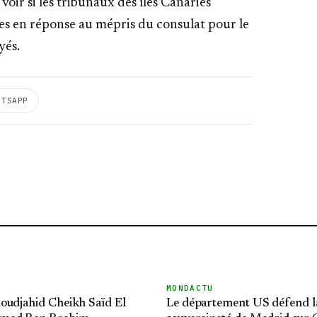
 à voir si les tribunaux des îles Canaries
s en réponse au mépris du consulat pour le
yés.
ATSAPP
MONDACTU
oudjahid Cheikh Saïd El
Le département US défend l