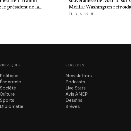
med Ben Brahim
souveraineté de Madrid sur C
 le président de la
Melilla: Washington refroidit
 présente ses condoléances
ambitions expansionnistes 
IL Y A 19 H
RUBRIQUES
SERVICES
Politique
Newsletters
Économie
Podcasts
Société
Live Stats
Culture
Avis ANEP
Sports
Dessins
Diplomatie
Brèves