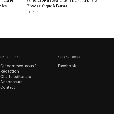
euta et
consacrée à l'évaluation du secteur de
 les
l’hydraulique à Batna
du Makhzen
IL Y A 20 H
LE JOURNAL
SUIVEZ-NOUS
Qui sommes-nous ?
Facebook
Rédaction
Charte éditoriale
Annonceurs
Contact